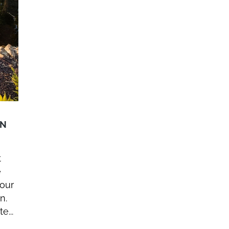
IN
t
e
pour
n.
e...