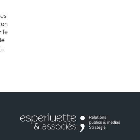
des
i on
 le
le
..