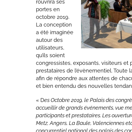
rouvrira ses
portes en
octobre 2019.
La conception
a été imaginée
autour des
utilisateurs,
qu’ils soient
congressistes, exposants, visiteurs et
prestataires de l’évènementiel. Toute l
afin de répondre aux attentes de chacu
et bien entendu des nouvelles tendanc
« D
es Octobre 2019, le Palais des congrè
accueillir de grands événements, vue me
participants et prestataires. Les ouvertur
Metz, Angers, La Baule, Valenciennes et
concurrentiel national des palais des co