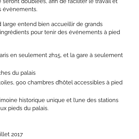
seront doublées, afin de faciliter le travail et
les évènements.
d large entend bien accueillir de grands
ingrédients pour tenir des événements à pied
Paris en seulement 2h15, et la gare à seulement
ches du palais
toiles, 900 chambres d’hôtel accessibles à pied
imoine historique unique et l’une des stations
ux pieds du palais.
illet 2017