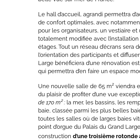
Le hall d’accueil, agrandi permettra d’
de confort optimales, avec notamment 
pour les organisateurs, un vestiaire et 
totalement modifiée avec l’installation
étages. Tout un réseau d’écrans sera dé
l’orientation des participants et diffus
Large bénéficiera d’une rénovation esth
qui permettra d’en faire un espace mo
Une nouvelle salle de 65 m² viendra e
du plaisir de profiter d’une vue excep
de 170 m² :
la mer, les bassins, les remp
baie, classée parmi les plus belles baie
toutes les salles où de larges baies vi
point d’orgue du Palais du Grand Larg
construction
d’une troisième rotonde 