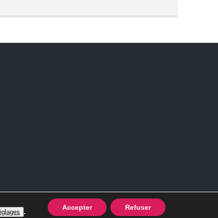
vés
Accepter
Refuser
.
églages