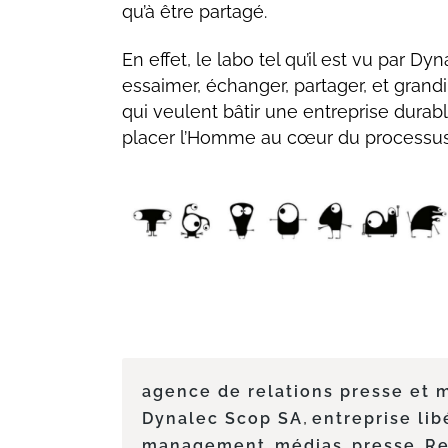
qu’à être partagé.
En effet, le labo tel qu’il est vu par D
essaimer, échanger, partager, et gran
qui veulent bâtir une entreprise durabl
placer l’Homme au cœur du processus
agence de relations presse et 
,
Dynalec Scop SA
entreprise li
,
,
,
management
médias
presse
R