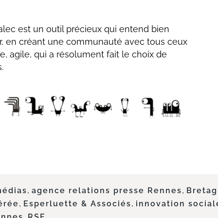
ynalec est un outil précieux qui entend bien
dir, en créant une communauté avec tous ceux
e, agile, qui a résolument fait le choix de
.
,
,
médias
agence relations presse Rennes
Breta
,
,
bérée
Esperluette & Associés
innovation social
,
ennes
RSE